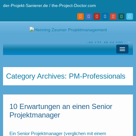
der-Projekt-Sanierer.de / the-Project-Doctor.com
+49-171-48 44 100
hz@der-projekt-sanierer.de
Lösungen
Ihr Projekt-Sanierer
Category Archives:
PM-Professionals
Profi-Wissen
Kontakt und Helpdesk
10 Erwartungen an einen Senior
English
Projektmanager
Ein Senior Projektmanager (verglichen mit einem