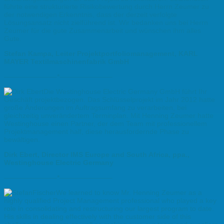
führte eine strukturierte Risikobewertung durch Herrn Zeumer zu
der notwendigen Erkenntnis, dass der derzeit verfolgte
Lösungsansatz nicht zielführend ist. Wir bedanken uns bei Herrn
Zeumer für die gute Zusammenarbeit und wünschen ihm alles
Gute.
Stefan Kampa, Leiter Projektportfoliomanagement, KARL
MAYER Textilmaschinenfabrik GmbH
———————–*———————–
Die Westinghouse Electric Germany GmbH führt Ihr
Geschäft projektbezogen. Das Schlüsselprojekt im Jahr 2012 hatte
große Änderungen im Auftragsumfang zu verarbeiten, bei
gleichzeitig unverändertem Terminplan. Mit Henning Zeumer hatte
Westinghouse einen Partner, der dem Team mit professionellem
Projektmanagement half, diese herausfordernde Phase zu
bewältigen.
Dirk Ebert, Director IMS Europe and South Africa, ppa.,
Westinghouse Electric Germany
———————–*———————–
We learned to know Mr. Henning Zeumer as a
highly qualified Project Management professional who played a key
role in consolidating and restructuring our largest program to date.
His skills in dealing effectively with the customer side of this