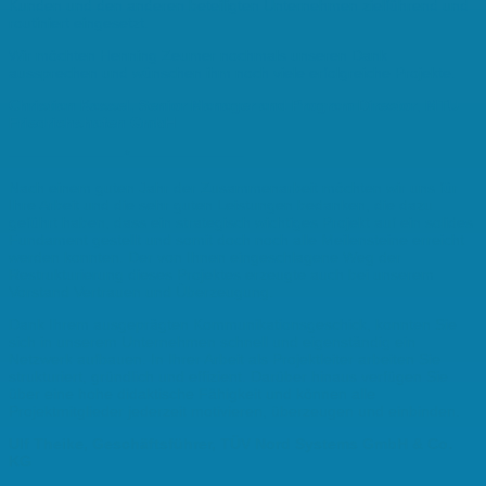
Kunden und den anderen beteiligten Unternehmen zielführend und
routiniert eingesetzt.
Wir möchten Henning Zeumer nochmals unseren Dank
aussprechen und wünschen ihm noch viele erfolgreiche Projekte.
Christian Kassel, Senior Manager and Program Director
,
MTU
Friedrichshafen GmbH
———————–*———————–
Nach einem guten Jahr der Zusammenarbeit möchten wir uns für
Ihre Arbeit und die sehr guten Leistungen bedanken, die dazu
geführt haben, dass ein strategisch wichtiges Projekt auf ein solides
Fundament gestellt und somit doch noch alle Meilensteine erreicht
werden konnten. Der von Ihnen eingeschlagene Weg der
Restrukturierung dieses Projektes erzeugte auch bei unserem
Vorstand Vertrauen und Überzeugung.
Dank Ihrem ausgeprägten Kommunikationsgeschick, konnten Sie
sich in unserem Unternehmen schnell und eigenständig ein
Netzwerk aufbauen. In Ihrer Arbeit als Projektleiter arbeiten Sie
strukturiert, gründlich und effizient. Darüber hinaus verfügen Sie
über eine hohe didaktische Fähigkeit und können alle
Projektmitglieder jederzeit motivieren, überzeugen und einbinden.
Ulf Theike, Geschäftsführer, TÜV Nord Systems GmbH & Co.
KG