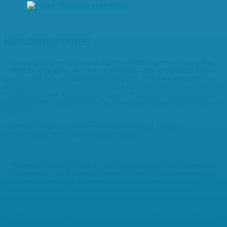
Kundenstimmen
Henning Zeumer hat uns in der Projektleitung eines Automotive
Projektes für einen deutschen Premium-OEM unterstützt. Herr
Zeumer hat sich beeindruckend schnell in die für ihn neue Materie
eingearbeitet und hat die besonderen Herausforderungen in diesem
Projekt treffsicher erkannt und mit dem Projektteam konsequent
bearbeitet. Wir danken Herrn Zeumer für den starken persönlichen
Einsatz!
Martin Zavelberg, Vice President Strategy & Project
Management, Thomas Magnete GmbH
———————–*———————–
Henning Zeumer hat uns in zwei internationalen Großprojekten in
Südamerika und Europa im Bereich Strom-/Notstromversorgung
erfolgreich unterstützt. Mit seiner umfangreichen
Projektmanagement-Expertise sowie seiner stringenten und
beharrlichen Vorgehensweise hat er einen beachtlichen Anteil daran
gehabt, die herausfordernden und teilweise extrem komplexen
Projekte zum Erfolg zu führen. Auch beim direkten Einsatz auf der
Großbaustelle des Kunden hat er seine Seniorität gegenüber dem