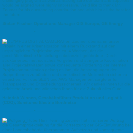
challenging program as well as making sure our team and suppliers
would be aligned were highly impressive. We’d like to thank Mr.
Zeumer for his outstanding contribution and wish him all the best for
the future.
Stefan Fischer, Operations Manager GIS Europe, GE Energy
———————–*———————–
Herr Zeumer übernahm unser
Projekt in einer Krisensituation mit einem Rückstand auf den
ursprünglichen Projektplan von ca. 4 Wochen, der die
geschäftskritische Umstellung substanziell gefährdete. Durch
strukturiertes, methodisches Vorgehen und stringente Koordination
aller Projektaktivitäten sowie konsequente Förderung der internen
Projektkommunikation gelang es ihm, die Anstrengungen der
Supportteams zu bündeln und den kritischen Meilenstein sicher zu
erreichen. Für das SEBN und AWS Management sorgte er für
Transparenz und Entscheidungssicherheit. Wir danken Ihnen für die
geleistete Arbeit und wünschen Ihnen für die Zukunft alles Gute.
Heinrich Winnen, Geschäftsführer Produktion und Logistik
(COO), Sumitomo Electric Bordnetze
———————–*———————–
Herr Henning Zeumer hat in unserem Auftrag
die Gesamtprojektleitung für die Fortsetzung der GIS-Einführung bei
einer Landesbehörde übernommen. Aufsetzen und konsequente