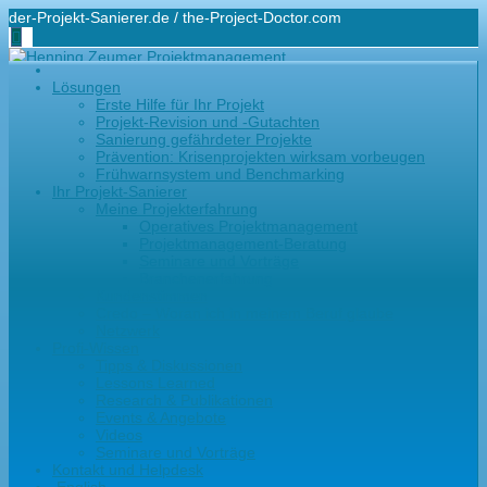
der-Projekt-Sanierer.de / the-Project-Doctor.com
+49-171-48 44 100
Lösungen
hz@der-projekt-sanierer.de
Erste Hilfe für Ihr Projekt
Projekt-Revision und -Gutachten
Sanierung gefährdeter Projekte
Prävention: Krisenprojekten wirksam vorbeugen
Frühwarnsystem und Benchmarking
Ihr Projekt-Sanierer
Meine Projekterfahrung
Operatives Projektmanagement
Projektmanagement-Beratung
Seminare und Vorträge
Branchenerfahrung
Kundenstimmen
Credo – Woran ich in meinem Beruf glaube
Netzwerk
Profi-Wissen
Tipps & Diskussionen
Lessons Learned
Research & Publikationen
Events & Angebote
Videos
Seminare und Vorträge
Kontakt und Helpdesk