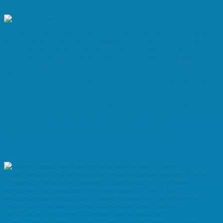
———————–*———————–
Für ein großes Projekt mit einem starken externen Partner bedarf
es auch eines erfahrenen Projektleiters. Für die Einführung eines
Customer Service Management Systems musste die interne IT und
Customer Care auf der einen Seite und der externe Anbieter auf der
anderen Seite koordiniert werden. Erfolgsfaktor des Projektes war
Herrn Zeumers‘ Fähigkeit, kurze und direkte Abstimmungswege zu
wählen. Durch seine Projektorganisation konnte für alle Beteiligten
eine ständige Transparenz hergestellt werden. Insgesamt war die
Einführung des CSM Systems erfolgreich, und durch die enge
Steuerung des Projektes durch Herrn Zeumer wurde ein termin-
und budgetgerechter Projektablauf sichergestellt.
Stefan Gfrörer, Bereichsleiter IT & Platform, Online-
Tochtergesellschaft im Handels-Konzernverbund
———————–*———————–
Herr Zeumer unterstützte uns mit einer
Projektrevision und lieferte dabei entscheidende Impulse für eine
dringend erforderliche Neuausrichtung eines in Schieflage
geratenen Technologieentwicklungsprojekts. Durch den
professionellen Einsatz von Projektmanagement schaffte er es in
kurzer Zeit, die wesentlichen Stakeholder des Projekts zu
identifizieren und deren teilweise unterschiedlichen
Erwartungshaltungen an das Projekt zu reflektieren. Letztendlich