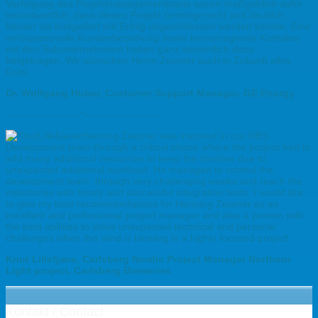
Verfolgung des Projektmanagementplans waren maßgeblich dafür
verantwortlich, dass dieses Projekt termingerecht und deutlich
besser als budgetiert mit Erfolg abgeschlossen werden konnte. Eine
vertrauensvolle Kundenbeziehung sowie hervorragende Kontakte
mit den Subunternehmern haben ganz wesentlich dazu
beigetragen. Wir wünschen Herrn Zeumer auch in Zukunft alles
Gute.
Dr. Wolfgang Huber, Customer Support Manager, GE Energy
———————–*———————–
Henning Zeumer was involved in our NBS
Development team through a critical phase where the project had to
add many additional resources to keep the timeline due to
unexpected additional workload. He managed to control the
development team through very challenging weeks and reach the
milestones with timely and successful integration tests. I would like
to give my best recommendations for Henning Zeumer as an
excellent and professional project manager and also a person with
the best abilities to solve unexpected technical and personal
challenges when the wind is blowing in a highly focused project.
Knut Lillefjære, Carlsberg Nordic Project Manager Northern
Light project, Carlsberg Breweries
Kontakt / Contact