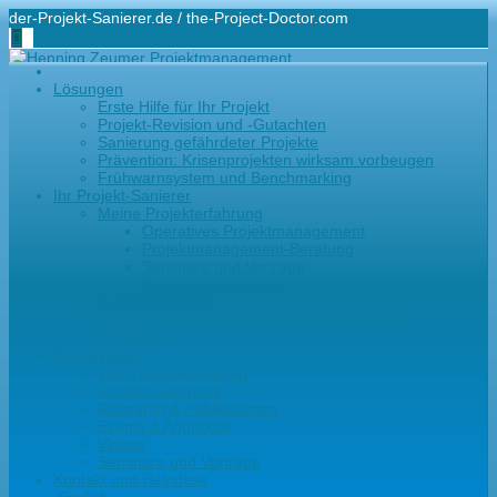
der-Projekt-Sanierer.de / the-Project-Doctor.com
+49-171-48 44 100
Lösungen
hz@der-projekt-sanierer.de
Erste Hilfe für Ihr Projekt
Projekt-Revision und -Gutachten
Sanierung gefährdeter Projekte
Prävention: Krisenprojekten wirksam vorbeugen
Frühwarnsystem und Benchmarking
Ihr Projekt-Sanierer
Meine Projekterfahrung
Operatives Projektmanagement
Projektmanagement-Beratung
Seminare und Vorträge
Branchenerfahrung
Kundenstimmen
Credo – Woran ich in meinem Beruf glaube
Netzwerk
Profi-Wissen
Tipps & Diskussionen
Lessons Learned
Research & Publikationen
Events & Angebote
Videos
Seminare und Vorträge
Kontakt und Helpdesk