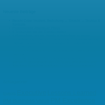
Neueste Beiträge
Bericht Cyber Incident: Bedrohung → Einsicht → Struktur &
Kontrolle
Projektbericht: Abenteuer Pflege
6 Todsünden bei der Transformation
4 Alternativen, um ein Projekt in Schieflage zu retten
Konsolidierung = Zeit für Entspannung ? Projektsanierung !
Digitale Transformation: 7 strategische Erfolgshebel für
Unternehmen
Programm-Steuerung mit kaskadierenden Meetings und
Reports
Think Big: Strategisches Programmmanagement
Warum Projektmanager und CEOs sich sehr ähnlich sind
Was kann Künstliche Intelligenz im Projektmanagement?
Schlagwörter
Executive
Lessons Learned
Events
PM Excellence
PM Business Value