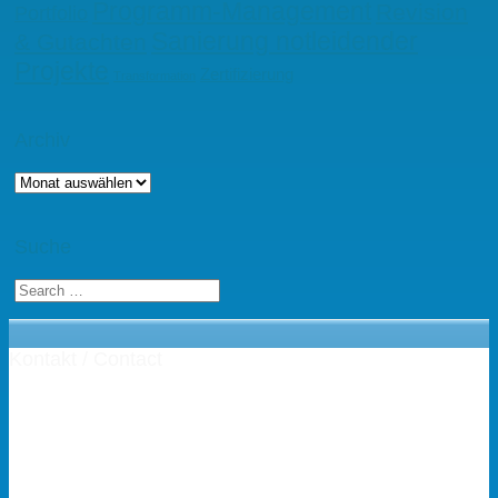
Programm-Management
Revision
Portfolio
Sanierung notleidender
& Gutachten
Projekte
Zertifizierung
Transformation
Archiv
Archiv
Suche
Kontakt / Contact
Henning Zeumer Projektmanagement
Dipl.-Kfm. Henning Zeumer
PMP®, PgMP®, CSM®, Prince2®, ITIL® V3
Fon: +49-(0)671-28779
hz(at)der-Projekt-Sanierer(dot)de