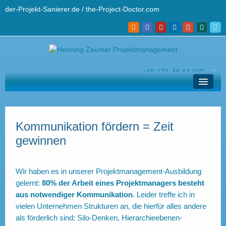
der-Projekt-Sanierer.de / the-Project-Doctor.com
+49-171-48 44 100
hz@der-projekt-sanierer.de
Lösungen
Ihr Projekt-Sanierer
Kommunikation fördern = Zeit
gewinnen
Profi-Wissen
Kontakt und Helpdesk
Wir haben es in unserer Projektmanagement-Ausbildung
English
gelernt:
80% der Arbeit eines Projektmanagers besteht
aus notwendiger Kommunikation
. Leider treffe ich in
vielen Unternehmen Strukturen an, die hierfür alles andere
als förderlich sind: Silo-Denken, Hierarchieebenen-