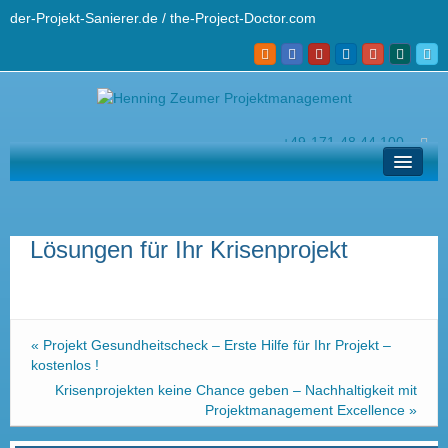
der-Projekt-Sanierer.de / the-Project-Doctor.com
+49-171-48 44 100
hz@der-projekt-sanierer.de
Lösungen
Ihr Projekt-Sanierer
Lösungen für Ihr Krisenprojekt
Profi-Wissen
Kontakt und Helpdesk
«
Projekt Gesundheitscheck – Erste Hilfe für Ihr Projekt –
English
kostenlos !
Krisenprojekten keine Chance geben – Nachhaltigkeit mit
Projektmanagement Excellence
»