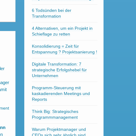
6 Todsünden bei der
Transformation
4 Alternativen, um ein Projekt in
Schieflage zu retten
Konsolidierung = Zeit für
Entspannung ? Projektsanierung !
Digitale Transformation: 7
der
strategische Erfolgshebel für
Unternehmen
nager
Programm-Steuerung mit
amit
kaskadierenden Meetings und
Reports
Think Big: Strategisches
Programmmanagement
ann
Warum Projektmanager und
en
CEOs sich sehr ähnlich sind