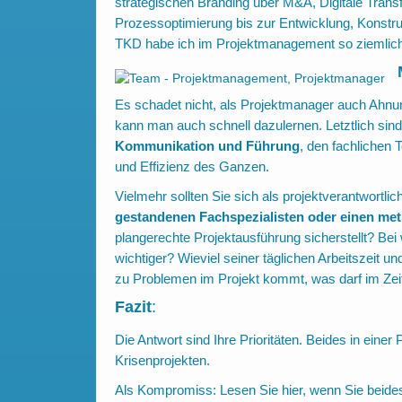
strategischen Branding über M&A, Digitale Trans
Prozessoptimierung bis zur Entwicklung, Konstru
TKD habe ich im Projektmanagement so ziemlich a
Es schadet nicht, als Projektmanager auch Ahnun
kann man auch schnell dazulernen. Letztlich sin
Kommunikation und Führung
, den fachlichen 
und Effizienz des Ganzen.
Vielmehr sollten Sie sich als projektverantwortli
gestandenen Fachspezialisten oder einen me
plangerechte Projektausführung sicherstellt? Bei
wichtiger? Wieviel seiner täglichen Arbeitszeit 
zu Problemen im Projekt kommt, was darf im Zeit- 
Fazit
:
Die Antwort sind Ihre Prioritäten. Beides in einer
Krisenprojekten.
Als Kompromiss:
Lesen Sie hier
, wenn Sie beid