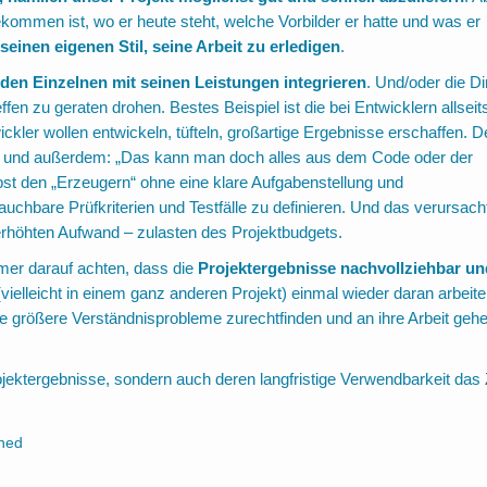
ekommen ist, wo er heute steht, welche Vorbilder er hatte und was er
 seinen eigenen Stil, seine Arbeit zu erledigen
.
eden Einzelnen mit seinen Leistungen integrieren
. Und/oder die D
effen zu geraten drohen. Bestes Beispiel ist die bei Entwicklern allseit
ler wollen entwickeln, tüfteln, großartige Ergebnisse erschaffen. D
end und außerdem: „Das kann man doch alles aus dem Code oder der
st den „Erzeugern“ ohne eine klare Aufgabenstellung und
uchbare Prüfkriterien und Testfälle zu definieren. Und das verursach
erhöhten Aufwand – zulasten des Projektbudgets.
er darauf achten, dass die
Projektergebnisse nachvollziehbar un
vielleicht in einem ganz anderen Projekt) einmal wieder daran arbeit
e größere Verständnisprobleme zurechtfinden und an ihre Arbeit geh
Projektergebnisse, sondern auch deren langfristige Verwendbarkeit das 