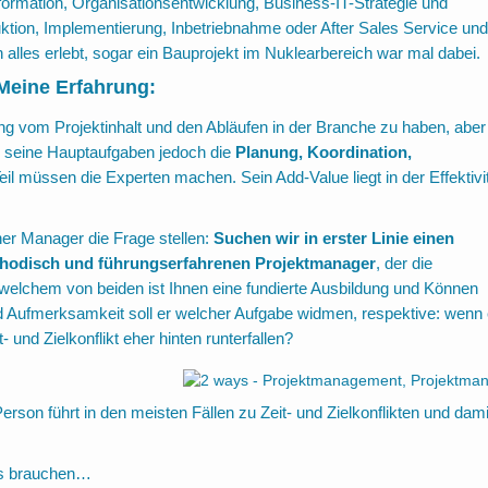
formation, Organisationsentwicklung, Business-IT-Strategie und
ktion, Implementierung, Inbetriebnahme oder After Sales Service und
lles erlebt, sogar ein Bauprojekt im Nuklearbereich war mal dabei.
Meine Erfahrung:
g vom Projektinhalt und den Abläufen in der Branche zu haben, aber
d seine Hauptaufgaben jedoch die
Planung, Koordination,
Teil müssen die Experten machen. Sein Add-Value liegt in der Effektivi
cher Manager die Frage stellen:
Suchen wir in erster Linie einen
thodisch und führungserfahrenen Projektmanager
, der die
 welchem von beiden ist Ihnen eine fundierte Ausbildung und Können
und Aufmerksamkeit soll er welcher Aufgabe widmen, respektive: wenn
und Zielkonflikt eher hinten runterfallen?
 Person führt in den meisten Fällen zu Zeit- und Zielkonflikten und dami
es brauchen…