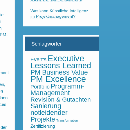
Was kann Künstliche Intelligenz
ie
im Projektmanagement?
n
n
n PM-
Schlagwörter
Executive
Events
Lessons Learned
PM Business Value
PM Excellence
en,
Programm-
Portfolio
en
Management
dann
Revision & Gutachten
ices
Sanierung
notleidender
Projekte
Transformation
Zertifizierung
 der