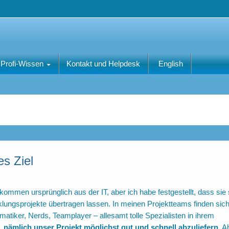
Profi-Wissen
Kontakt und Helpdesk
English
es Ziel
men ursprünglich aus der IT, aber ich habe festgestellt, dass sie 
lungsprojekte übertragen lassen. In meinen Projektteams finden sich
tiker, Nerds, Teamplayer – allesamt tolle Spezialisten in ihrem
l, nämlich unser Projekt möglichst gut und schnell abzuliefern
. A