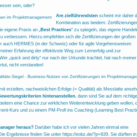
besser sein, oder?
Am zielführendsten
scheint mir daher d
Kombination aus beidem: Zertifizierunge
ie eigene Praxis an „
Best Practices
“ zu spiegeln, das eigene Handel
 zu verbessern. Hierzu empfehlen sich die Zertifizierungen der große
r auch HERMES (in der Schweiz) oder für agile Vorgehensweisen
iner Erfahrung der effektivste Weg zum Lernerfolg und zur
Wer „quick and dirty“ nur nach der Urkunde trachtet, hat nach meiner
tut, nicht verstanden!
mit erzielten, nachweislichen Erfolge (= Qualität) als Messlatte anseh
Bewertungskriterien hintenanstellen
, dann sind Sie auf dem richtig
beitern eine Chance zur wirklichen Weiterentwicklung geben wollen, 
ment-Kurs und zu einem PM-Profi ins Coaching (Learning Best Pract
tmanager heraus?
Darüber habe ich vor vielen Jahren einmal eine
ie Ergebnisse finden Sie unter
https://eobz.de/?p=839
. Sie dürften in