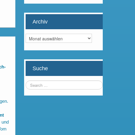
Archiv
Archiv
ch-
Suche
gen.
nt
- und
 Vom