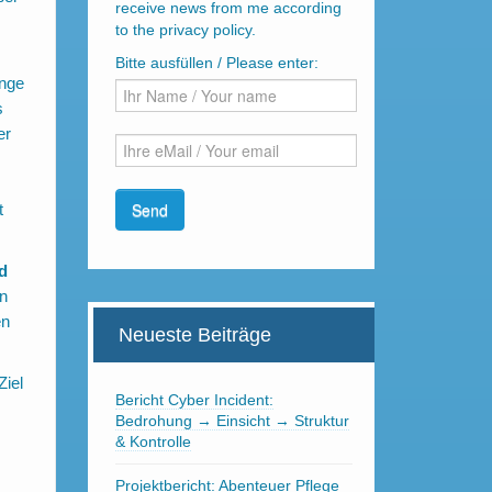
receive news from me according
to the privacy policy.
Bitte ausfüllen / Please enter:
inge
s
er
t
d
en
en
Neueste Beiträge
Ziel
Bericht Cyber Incident:
Bedrohung → Einsicht → Struktur
& Kontrolle
Projektbericht: Abenteuer Pflege