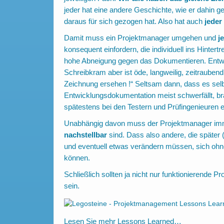
jeder hat eine andere Geschichte, wie er dahin g
daraus für sich gezogen hat. Also hat auch
jeder
Damit muss ein Projektmanager umgehen und
j
konsequent einfordern, die individuell ins Hintertr
hohe Abneigung gegen das Dokumentieren. Entwick
Schreibkram aber ist öde, langweilig, zeitraub
Zeichnung ersehen !“ Seltsam dann, dass es selb
Entwicklungsdokumentation meist schwerfällt, bra
spätestens bei den Testern und Prüfingenieuren 
Unabhängig davon muss der Projektmanager imm
nachstellbar
sind. Dass also andere, die später (
und eventuell etwas verändern müssen, sich ohn
können.
Schließlich sollten ja nicht nur funktionierende 
sein.
Lesen Sie mehr
Lessons Learned…