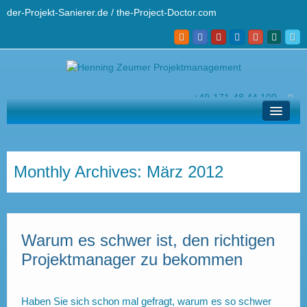
der-Projekt-Sanierer.de / the-Project-Doctor.com
+49-171-48 44 100
hz@der-projekt-sanierer.de
Lösungen
Ihr Projekt-Sanierer
Monthly Archives:
März 2012
Profi-Wissen
Kontakt und Helpdesk
Warum es schwer ist, den richtigen
English
Projektmanager zu bekommen
Haben Sie sich schon mal gefragt, warum es so schwer