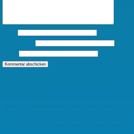
Name
*
E-Mail-Adresse
*
Website
Diese Website verwendet Akismet, um Spam zu reduzieren.
Erfahre, wie deine Kommentardaten verarbeitet werden.
eMail Abonnement
Erhalten Sie automatisch eine eMail wenn ein neuer Artikel
erscheint. Mit dem Absenden Ihrer Daten stimmen Sie gemäß der
Datenschutzerklärung dem Erhalt von Nachrichten von mir zu. ------
-----------***---------------- Receive an email automatically when new
articles are posted. By submitting your data you agree to receive
news from me according to the privacy policy.