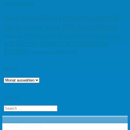
Schlagwörter
Executive
Lessons Learned
Events
PM Excellence
PM Business Value
Programm-Management
Revision
Portfolio
Sanierung notleidender
& Gutachten
Projekte
Zertifizierung
Transformation
Archiv
Archiv
Suche
Kontakt / Contact