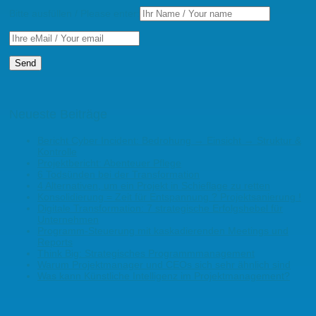
Bitte ausfüllen / Please enter:
Neueste Beiträge
Bericht Cyber Incident: Bedrohung → Einsicht → Struktur &
Kontrolle
Projektbericht: Abenteuer Pflege
6 Todsünden bei der Transformation
4 Alternativen, um ein Projekt in Schieflage zu retten
Konsolidierung = Zeit für Entspannung ? Projektsanierung !
Digitale Transformation: 7 strategische Erfolgshebel für
Unternehmen
Programm-Steuerung mit kaskadierenden Meetings und
Reports
Think Big: Strategisches Programmmanagement
Warum Projektmanager und CEOs sich sehr ähnlich sind
Was kann Künstliche Intelligenz im Projektmanagement?