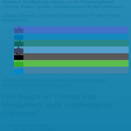
Motivation der Mitarbeiter stärken und die Projektergebnisse
(Termine, Kosten, Qualität, Geschäftsnutzen) deutlich verbessern.
Erfahren Sie mehr
zur richtigen Einführung von Projekt Portfolio
Management…
«
Projekt-Organisation – Die Dritte Dimension der Matrix
Managing Change one Day at a Time
»
One thought on “
Portfolio ohne
Management ergibt unbefriedigende
Ergebnisse
”
Peter Burgey
says:
16. Jan. 2020 at 08:42