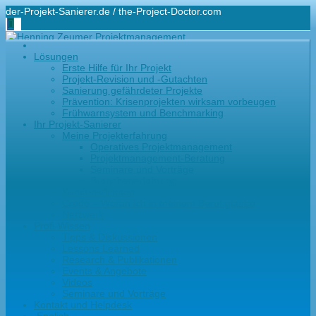
der-Projekt-Sanierer.de / the-Project-Doctor.com
+49-171-48 44 100
Lösungen
hz@der-projekt-sanierer.de
Erste Hilfe für Ihr Projekt
Projekt-Revision und -Gutachten
Sanierung gefährdeter Projekte
Prävention: Krisenprojekten wirksam vorbeugen
Frühwarnsystem und Benchmarking
Ihr Projekt-Sanierer
Meine Projekterfahrung
Operatives Projektmanagement
Projektmanagement-Beratung
Seminare und Vorträge
Branchenerfahrung
Kundenstimmen
Credo – Woran ich in meinem Beruf glaube
Netzwerk
Profi-Wissen
Tipps & Diskussionen
Lessons Learned
Research & Publikationen
Events & Angebote
Videos
Seminare und Vorträge
Kontakt und Helpdesk