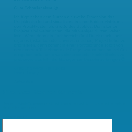
Gute Schnellanalyse 🙂
Ich füge neben dem Nutzen als zweite Dimension das
Projektrisiko bei und visualisiere in einer Bubble-Matrix mit
den Projektkosten als Größe des Bubbles. Die riskanten
Projekte sind weiter unten, die mit weniger Nutzen weiter
links. Wenn dann ein Fachbereichsfürst Druck macht, sein
eigenes (riskantes oder unwirtschaftliches) Projekt höher zu
priorisieren, dann kommt in einer Portfoliorunde sofort von
den anderen Teilnehmern die Frage, warum man so viel Geld
ausgeben solle, um etwas sinnloses oder hochkritisches zu
probieren. Das hilft, die Manager zur Disziplin zu bringen 😉
Gruß und weiter viel Erfolg!
Peter Burgey
Antworten
Hinterlassen Sie einen Kommentar
Deine E-Mail-Adresse wird nicht veröffentlicht.
Erforderliche Felder
sind mit
*
markiert
Kommentar
*