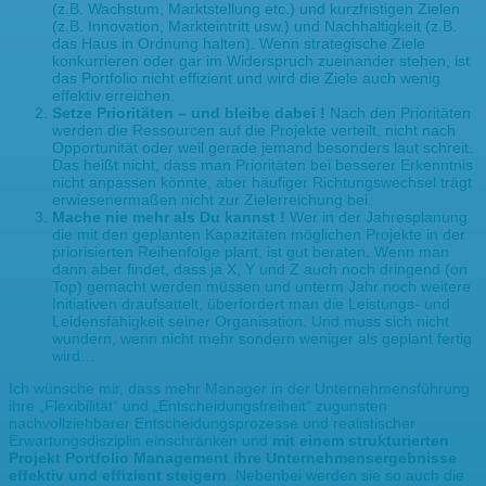
(z.B. Wachstum, Marktstellung etc.) und kurzfristigen Zielen
(z.B. Innovation, Markteintritt usw.) und Nachhaltigkeit (z.B.
das Haus in Ordnung halten). Wenn strategische Ziele
konkurrieren oder gar im Widerspruch zueinander stehen, ist
das Portfolio nicht effizient und wird die Ziele auch wenig
effektiv erreichen.
Setze Prioritäten – und bleibe dabei !
Nach den Prioritäten
werden die Ressourcen auf die Projekte verteilt, nicht nach
Opportunität oder weil gerade jemand besonders laut schreit.
Das heißt nicht, dass man Prioritäten bei besserer Erkenntnis
nicht anpassen könnte, aber häufiger Richtungswechsel trägt
erwiesenermaßen nicht zur Zielerreichung bei.
Mache nie mehr als Du kannst !
Wer in der Jahresplanung
die mit den geplanten Kapazitäten möglichen Projekte in der
priorisierten Reihenfolge plant, ist gut beraten. Wenn man
dann aber findet, dass ja X, Y und Z auch noch dringend (on
Top) gemacht werden müssen und unterm Jahr noch weitere
Initiativen draufsattelt, überfordert man die Leistungs- und
Leidensfähigkeit seiner Organisation. Und muss sich nicht
wundern, wenn nicht mehr sondern weniger als geplant fertig
wird…
Ich wünsche mir, dass mehr Manager in der Unternehmensführung
ihre „Flexibilität“ und „Entscheidungsfreiheit“ zugunsten
nachvollziehbarer Entscheidungsprozesse und realistischer
Erwartungsdisziplin einschränken und
mit einem strukturierten
Projekt Portfolio Management ihre Unternehmensergebnisse
effektiv und effizient steigern
. Nebenbei werden sie so auch die