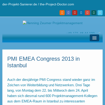
der-Projekt-Sanierer.de / the-Project-Doctor.com
+49-171-48 44 100
hz@der-projekt-sanierer.de
Lösungen
Ihr Projekt-Sanierer
PMI EMEA Congress 2013 in
Istanbul
Profi-Wissen
Kontakt und Helpdesk
Auch der diesjährige PMI Congress stand wieder ganz im
English
Zeichen von Weiterbildung und Netzwerken. Drei Tage
lang, von Montag dem 22. bis Mittwoch dem 24. April
haben sich diesmal rund 600 Projektmanagement-Kollegen
aus dem EMEA-Raum in Istanbul zu interessanten