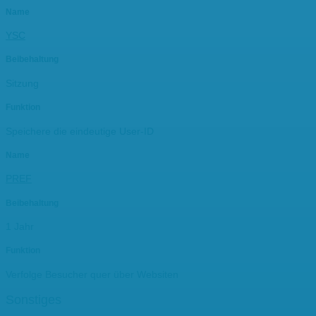
Name
YSC
Beibehaltung
Sitzung
Funktion
Speichere die eindeutige User-ID
Name
PREF
Beibehaltung
1 Jahr
Funktion
Verfolge Besucher quer über Websiten
Sonstiges