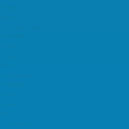
Funktion
Name
cmplz_consent_status
Beibehaltung
365 Tage
Funktion
Name
cmplz_preferences
Beibehaltung
365 Tage
Funktion
Name
cmplz_statistics