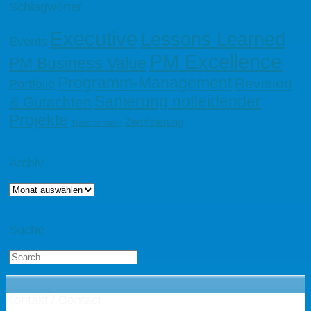
Schlagwörter
Executive
Lessons Learned
Events
PM Excellence
PM Business Value
Programm-Management
Revision
Portfolio
Sanierung notleidender
& Gutachten
Projekte
Zertifizierung
Transformation
Archiv
Archiv
Suche
Kontakt / Contact