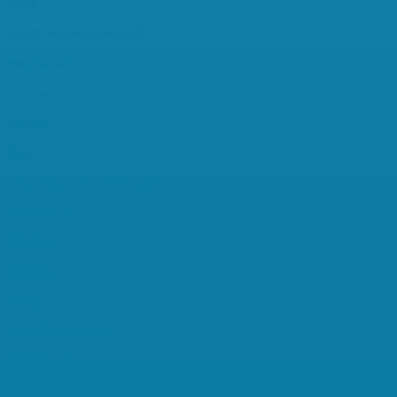
Name
cmplz_toggle_data_id_0
Beibehaltung
365 Tage
Funktion
Name
cmplzDashboardDefaultsSet
Beibehaltung
365 Tage
Funktion
Name
cmplzFormValues
Beibehaltung
365 Tage