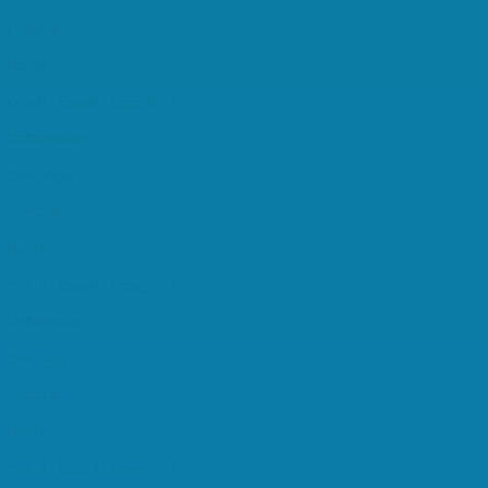
Funktion
Name
cmplz_toggle_data_id_1
Beibehaltung
365 Tage
Funktion
Name
cmplz_toggle_data_id_3
Beibehaltung
365 Tage
Funktion
Name
cmplz_toggle_data_id_2