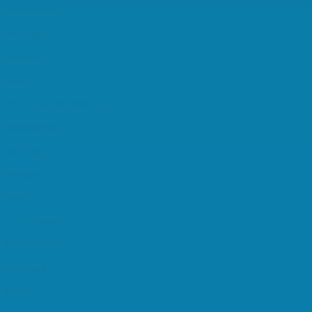
Beibehaltung
365 Tage
Funktion
Name
cmplz_toggle_data_id_4
Beibehaltung
365 Tage
Funktion
Name
cmplz_layout
Beibehaltung
365 Tage
Funktion