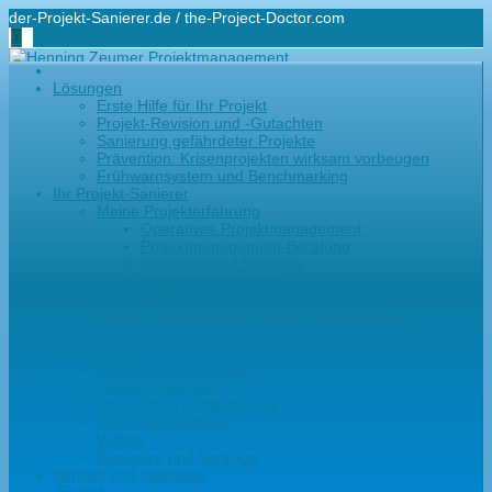
der-Projekt-Sanierer.de / the-Project-Doctor.com
+49-171-48 44 100
Lösungen
hz@der-projekt-sanierer.de
Erste Hilfe für Ihr Projekt
Projekt-Revision und -Gutachten
Sanierung gefährdeter Projekte
Prävention: Krisenprojekten wirksam vorbeugen
Frühwarnsystem und Benchmarking
Ihr Projekt-Sanierer
Meine Projekterfahrung
Operatives Projektmanagement
Projektmanagement-Beratung
Seminare und Vorträge
Branchenerfahrung
Kundenstimmen
Credo – Woran ich in meinem Beruf glaube
Netzwerk
Profi-Wissen
Tipps & Diskussionen
Lessons Learned
Research & Publikationen
Events & Angebote
Videos
Seminare und Vorträge
Kontakt und Helpdesk