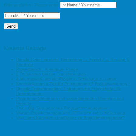
Bitte ausfüllen / Please enter:
Neueste Beiträge
Bericht Cyber Incident: Bedrohung → Einsicht → Struktur &
Kontrolle
Projektbericht: Abenteuer Pflege
6 Todsünden bei der Transformation
4 Alternativen, um ein Projekt in Schieflage zu retten
Konsolidierung = Zeit für Entspannung ? Projektsanierung !
Digitale Transformation: 7 strategische Erfolgshebel für
Unternehmen
Programm-Steuerung mit kaskadierenden Meetings und
Reports
Think Big: Strategisches Programmmanagement
Warum Projektmanager und CEOs sich sehr ähnlich sind
Was kann Künstliche Intelligenz im Projektmanagement?