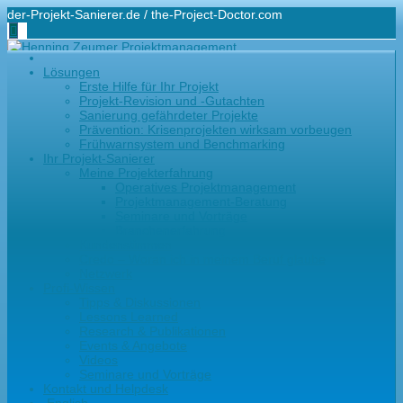
der-Projekt-Sanierer.de / the-Project-Doctor.com
+49-171-48 44 100
Lösungen
hz@der-projekt-sanierer.de
Erste Hilfe für Ihr Projekt
Projekt-Revision und -Gutachten
Sanierung gefährdeter Projekte
Prävention: Krisenprojekten wirksam vorbeugen
Frühwarnsystem und Benchmarking
Ihr Projekt-Sanierer
Meine Projekterfahrung
Operatives Projektmanagement
Projektmanagement-Beratung
Seminare und Vorträge
Branchenerfahrung
Kundenstimmen
Credo – Woran ich in meinem Beruf glaube
Netzwerk
Profi-Wissen
Tipps & Diskussionen
Lessons Learned
Research & Publikationen
Events & Angebote
Videos
Seminare und Vorträge
Kontakt und Helpdesk