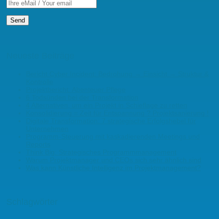
Neueste Beiträge
Bericht Cyber Incident: Bedrohung → Einsicht → Struktur &
Kontrolle
Projektbericht: Abenteuer Pflege
6 Todsünden bei der Transformation
4 Alternativen, um ein Projekt in Schieflage zu retten
Konsolidierung = Zeit für Entspannung ? Projektsanierung !
Digitale Transformation: 7 strategische Erfolgshebel für
Unternehmen
Programm-Steuerung mit kaskadierenden Meetings und
Reports
Think Big: Strategisches Programmmanagement
Warum Projektmanager und CEOs sich sehr ähnlich sind
Was kann Künstliche Intelligenz im Projektmanagement?
Schlagwörter