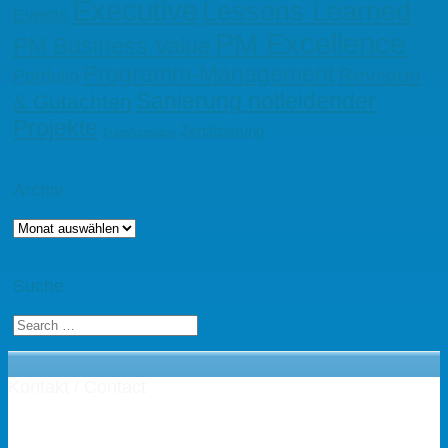
Executive
Lessons Learned
Events
PM Excellence
PM Business Value
Programm-Management
Revision
Portfolio
Sanierung notleidender
& Gutachten
Projekte
Zertifizierung
Transformation
Archiv
Archiv
Suche
Kontakt / Contact
Henning Zeumer Projektmanagement
Dipl.-Kfm. Henning Zeumer