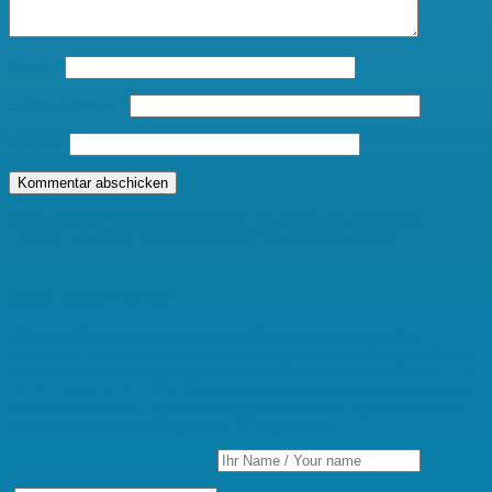
Name
*
E-Mail-Adresse
*
Website
Diese Website verwendet Akismet, um Spam zu reduzieren.
Erfahre, wie deine Kommentardaten verarbeitet werden.
eMail Abonnement
Erhalten Sie automatisch eine eMail wenn ein neuer Artikel
erscheint. Mit dem Absenden Ihrer Daten stimmen Sie gemäß der
Datenschutzerklärung dem Erhalt von Nachrichten von mir zu. ------
-----------***---------------- Receive an email automatically when new
articles are posted. By submitting your data you agree to receive
news from me according to the privacy policy.
Bitte ausfüllen / Please enter: