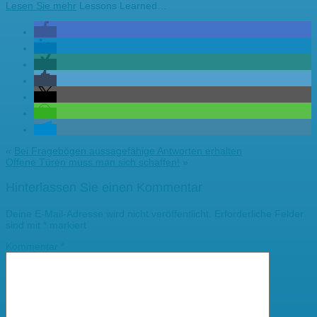
Lesen Sie mehr
Lessons Learned…
«
Bei Fragebögen aussagefähige Antworten erhalten
Offene Türen muss man sich schaffen!
»
Hinterlassen Sie einen Kommentar
Deine E-Mail-Adresse wird nicht veröffentlicht.
Erforderliche Felder
sind mit
*
markiert
Kommentar
*