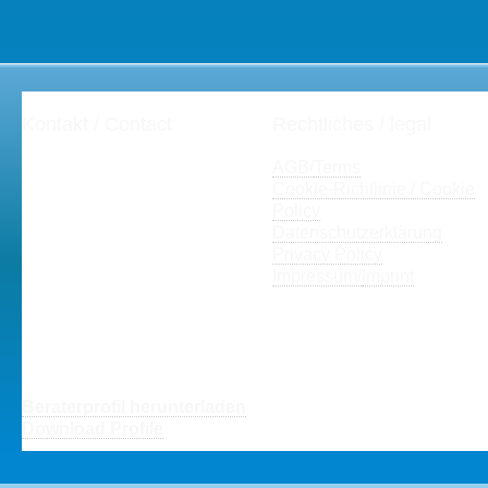
Kontakt / Contact
Rechtliches / legal
Henning Zeumer
AGB/
Terms
Projektmanagement
Cookie-Richtlinie / Cookie
Dipl.-Kfm. Henning Zeumer
Policy
PMP®, PgMP®, CSM®,
Datenschutzerklärung
/
Prince2®, ITIL® V3
Privacy Policy
Fon: +49-(0)671-28779
Impressum/
Imprint
hz(at)der-Projekt-
Sanierer(dot)de
hz(at)the-Project-
Doctor(dot)com
Beraterprofil herunterladen
Download Profile