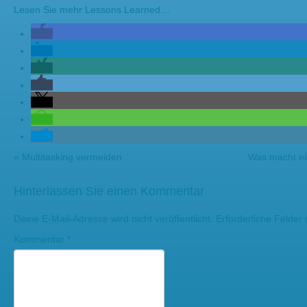
Lesen Sie mehr
Lessons Learned…
«
Multitasking vermeiden
Was macht ei
Hinterlassen Sie einen Kommentar
Deine E-Mail-Adresse wird nicht veröffentlicht.
Erforderliche Felder 
Kommentar
*