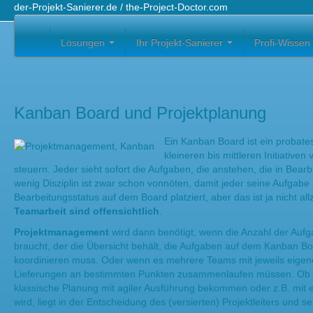
der-Projekt-Sanierer.de / the-Project-Doctor.com
Lösungen
Ihr Projekt-Sanierer
Profi-Wissen
Kanban Board und Projektplanung
Ein Kanban Board ist ein probates
kleineren bis mittleren Initiative
steuern. Jeder sieht sofort die Aufgaben, die anstehen, die in Bear
wenig Disziplin ist zwar schon vonnöten, damit jeder seine Aufga
Bearbeitungsstatus auf dem Board platziert, aber das ist ja nicht a
Teamarbeit sind offensichtlich
.
Projektmanagement
wird dann benötigt, wenn die Anzahl der Auf
braucht, der die Übersicht behält, die Aufgaben auf dem Kanban B
koordinieren muss. Oder wenn es mehrere Teams mit jeweils eigen
Lieferungen an bestimmten Punkten zusammenlaufen müssen. Ob d
klassische Planung mit agiler Ausführung bekommen oder z.B. mit 
wird, liegt in der Entscheidung des (versierten) Projektleiters und 