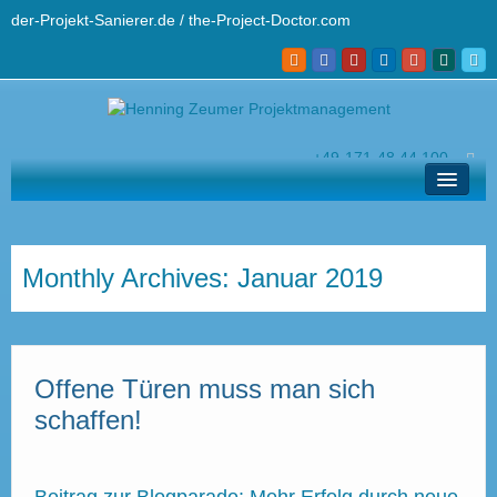
der-Projekt-Sanierer.de / the-Project-Doctor.com
+49-171-48 44 100
hz@der-projekt-sanierer.de
Lösungen
Ihr Projekt-Sanierer
Monthly Archives:
Januar 2019
Profi-Wissen
Kontakt und Helpdesk
Offene Türen muss man sich
English
schaffen!