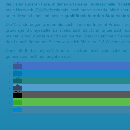
die vielen anderen Fälle, in denen erfahrene, professionelle Proj
mein Netzwerk „
PM-Professionals
“ noch mehr verstärkt. Alle bishe
unter diesem Label und meiner
qualitätssichernden Supervision
Die Veränderungen werden Sie auch in meiner Internet-Präsenz wie
grundlegend umgestalte. Es ist also auch Zeit (und für Sie auch no
meiner „alten“ Webseite und dem breiten Überblick auf mein Servic
den Launch der neuen Seiten werde ich Sie in ca. 2-3 Wochen recht
Danke für Ihr bisheriges Vertrauen – ich freue mich schon jetzt auf 
gemeinsam mit Ihnen angehen darf !