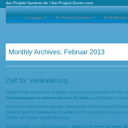
der-Projekt-Sanierer.de / the-Project-Doctor.com
Lösungen
Ihr Projekt-Sanierer
Profi-Wissen
Monthly Archives:
Februar 2013
Zeit für Veränderung…
Große Dinge werfen ihre Schatten voraus, und so möchte ich Sie 
Veränderungen in meinem Service-Portfolio
aufmerksam mache
Die letzten Jahre haben gezeigt, dass meine Erfahrung und Exper
Sanierungen für notleidende Projekte und Programme in Anspruch
Zeit für ein breites Service-Portfolio.
Deshalb habe ich mich entschieden,
mich noch mehr auf mein Spe