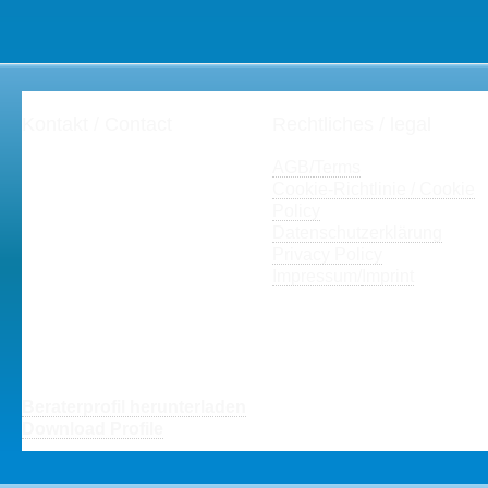
Kontakt / Contact
Rechtliches / legal
Henning Zeumer
AGB/
Terms
Projektmanagement
Cookie-Richtlinie / Cookie
Dipl.-Kfm. Henning Zeumer
Policy
PMP®, PgMP®, CSM®,
Datenschutzerklärung
/
Prince2®, ITIL® V3
Privacy Policy
Fon: +49-(0)671-28779
Impressum/
Imprint
hz(at)der-Projekt-
Sanierer(dot)de
hz(at)the-Project-
Doctor(dot)com
Beraterprofil herunterladen
Download Profile