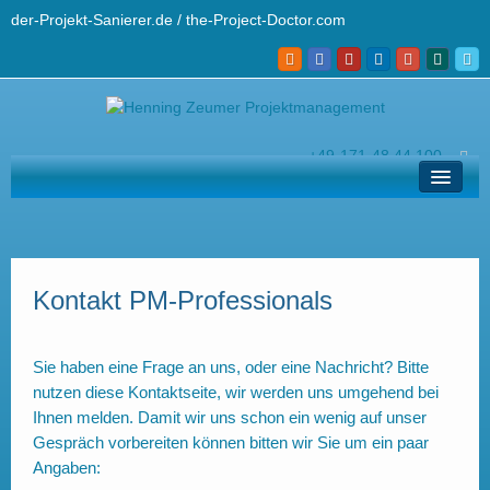
der-Projekt-Sanierer.de / the-Project-Doctor.com
+49-171-48 44 100
hz@der-projekt-sanierer.de
Lösungen
Ihr Projekt-Sanierer
Kontakt PM-Professionals
Profi-Wissen
Kontakt und Helpdesk
Sie haben eine Frage an uns, oder eine Nachricht? Bitte
nutzen diese Kontaktseite, wir werden uns umgehend bei
English
Ihnen melden. Damit wir uns schon ein wenig auf unser
Gespräch vorbereiten können bitten wir Sie um ein paar
Angaben: